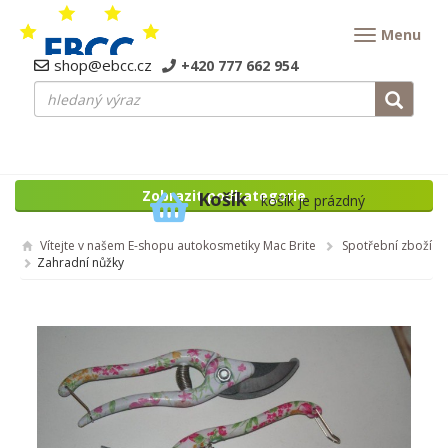
Menu
shop@ebcc.cz
+420 777 662 954
Zobrazit podkategorie
Košík
košík je prázdný
Vítejte v našem E-shopu autokosmetiky Mac Brite
Spotřební zboží
Zahradní nůžky